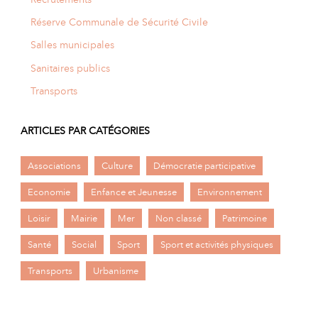
Réserve Communale de Sécurité Civile
Salles municipales
Sanitaires publics
Transports
ARTICLES PAR CATÉGORIES
Associations
Culture
Démocratie participative
Economie
Enfance et Jeunesse
Environnement
Loisir
Mairie
Mer
Non classé
Patrimoine
Santé
Social
Sport
Sport et activités physiques
Transports
Urbanisme