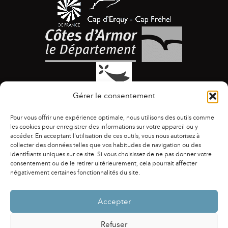
Gérer le consentement
Pour vous offrir une expérience optimale, nous utilisons des outils comme
les cookies pour enregistrer des informations sur votre appareil ou y
accéder. En acceptant l'utilisation de ces outils, vous nous autorisez à
collecter des données telles que vos habitudes de navigation ou des
identifiants uniques sur ce site. Si vous choisissez de ne pas donner votre
ACCESSIBILITÉ
|
AGENDA
|
ASSOCIATIONS
|
consentement ou de le retirer ultérieurement, cela pourrait affecter
CONTACTS
|
PUBLICATIONS
|
ESPACE PRESSE
|
négativement certaines fonctionnalités du site.
MENTIONS LÉGALES
|
POLITIQUE DE CONFIDENTIALITÉ
Accepter
Refuser