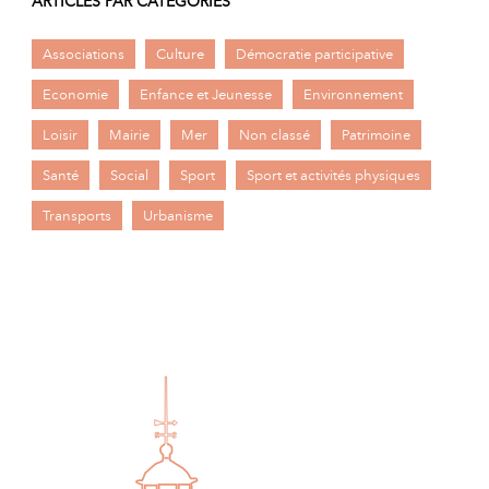
ARTICLES PAR CATÉGORIES
Associations
Culture
Démocratie participative
Economie
Enfance et Jeunesse
Environnement
Loisir
Mairie
Mer
Non classé
Patrimoine
Santé
Social
Sport
Sport et activités physiques
Transports
Urbanisme