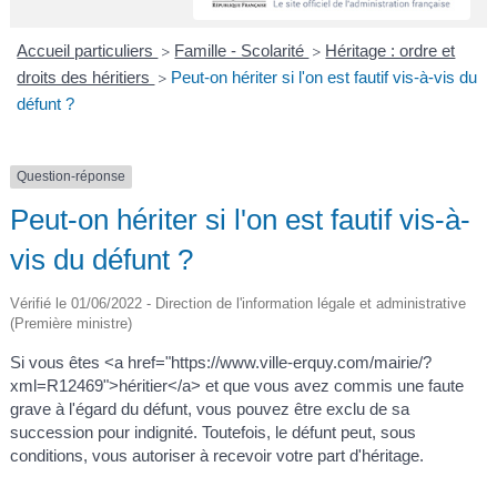
A
I
R
I
E
Accueil particuliers
Famille - Scolarité
Héritage : ordre et
>
>
droits des héritiers
Peut-on hériter si l'on est fautif vis-à-vis du
>
défunt ?
Question-réponse
Peut-on hériter si l'on est fautif vis-à-
vis du défunt ?
Vérifié le 01/06/2022 - Direction de l'information légale et administrative
(Première ministre)
Si vous êtes <a href="https://www.ville-erquy.com/mairie/?
xml=R12469">héritier</a> et que vous avez commis une faute
grave à l'égard du défunt, vous pouvez être exclu de sa
succession pour indignité. Toutefois, le défunt peut, sous
conditions, vous autoriser à recevoir votre part d'héritage.