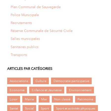
Plan Communal de Sauvegarde
Police Municipale
Recrutements
Réserve Communale de Sécurité Civile
Salles municipales
Sanitaires publics
Transports
ARTICLES PAR CATÉGORIES
Associations
Culture
Démocratie participative
Economie
Enfance et Jeunesse
Environnement
Loisir
Mairie
Mer
Non classé
Patrimoine
Santé
Social
Sport
Sport et activités physiques