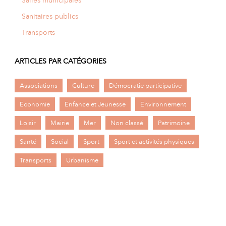
Sanitaires publics
Transports
ARTICLES PAR CATÉGORIES
Associations
Culture
Démocratie participative
Economie
Enfance et Jeunesse
Environnement
Loisir
Mairie
Mer
Non classé
Patrimoine
Santé
Social
Sport
Sport et activités physiques
Transports
Urbanisme