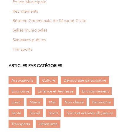
Police Municipale
Recrutements
Réserve Communale de Sécurité Civile
Salles municipales
Sanitaires publics
Transports
ARTICLES PAR CATÉGORIES
Associations
Culture
Démocratie participative
Economie
Enfance et Jeunesse
Environnement
Loisir
Mairie
Mer
Non classé
Patrimoine
Santé
Social
Sport
Sport et activités physiques
Transports
Urbanisme