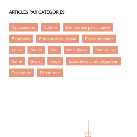
ARTICLES PAR CATÉGORIES
Associations
Culture
Démocratie participative
Economie
Enfance et Jeunesse
Environnement
Loisir
Mairie
Mer
Non classé
Patrimoine
Santé
Social
Sport
Sport et activités physiques
Transports
Urbanisme