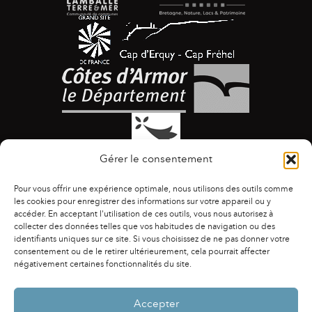
Gérer le consentement
Pour vous offrir une expérience optimale, nous utilisons des outils comme
les cookies pour enregistrer des informations sur votre appareil ou y
accéder. En acceptant l'utilisation de ces outils, vous nous autorisez à
collecter des données telles que vos habitudes de navigation ou des
identifiants uniques sur ce site. Si vous choisissez de ne pas donner votre
ACCESSIBILITÉ
|
AGENDA
|
ASSOCIATIONS
|
consentement ou de le retirer ultérieurement, cela pourrait affecter
CONTACTS
|
PUBLICATIONS
|
ESPACE PRESSE
|
négativement certaines fonctionnalités du site.
MENTIONS LÉGALES
|
POLITIQUE DE CONFIDENTIALITÉ
Accepter