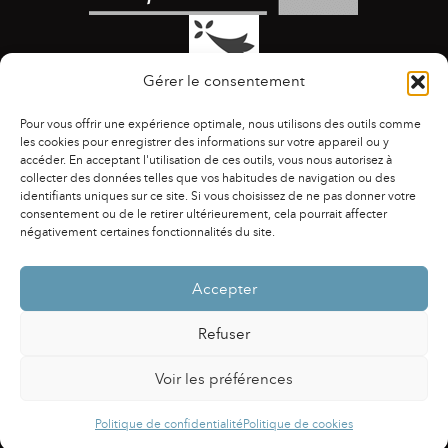
Gérer le consentement
Pour vous offrir une expérience optimale, nous utilisons des outils comme
les cookies pour enregistrer des informations sur votre appareil ou y
accéder. En acceptant l'utilisation de ces outils, vous nous autorisez à
collecter des données telles que vos habitudes de navigation ou des
identifiants uniques sur ce site. Si vous choisissez de ne pas donner votre
ACCESSIBILITÉ
|
AGENDA
|
ASSOCIATIONS
|
consentement ou de le retirer ultérieurement, cela pourrait affecter
CONTACTS
|
PUBLICATIONS
|
ESPACE PRESSE
|
négativement certaines fonctionnalités du site.
MENTIONS LÉGALES
|
POLITIQUE DE CONFIDENTIALITÉ
Accepter
Refuser
Voir les préférences
Powered by
Fluida
&
WordPress.
Politique de confidentialité
Politique de cookies