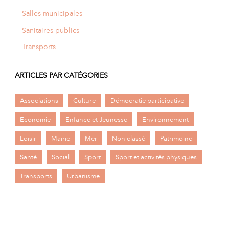
Salles municipales
Sanitaires publics
Transports
ARTICLES PAR CATÉGORIES
Associations
Culture
Démocratie participative
Economie
Enfance et Jeunesse
Environnement
Loisir
Mairie
Mer
Non classé
Patrimoine
Santé
Social
Sport
Sport et activités physiques
Transports
Urbanisme