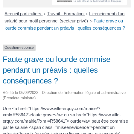
A
I
R
I
E
Accueil particuliers
Travail - Formation
Licenciement d'un
>
>
salarié pour motif personnel (secteur privé)
Faute grave ou
>
lourde commise pendant un préavis : quelles conséquences ?
Question-réponse
Faute grave ou lourde commise
pendant un préavis : quelles
conséquences ?
Vérifié le 06/09/2022 - Direction de l'information légale et administrative
(Première ministre)
Une <a href="https://www.ville-erquy.com/mairie/?
xml=R58642">faute grave</a> ou <a href="https://www.ville-
erquy.com/mairie/?xml=R58641">lourde</a> peut être commise
par le salarié <span class="miseenevidence">pendant un
préavis</span> (de démission ou licenciement par exemple).