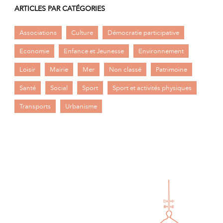
ARTICLES PAR CATÉGORIES
Associations
Culture
Démocratie participative
Economie
Enfance et Jeunesse
Environnement
Loisir
Mairie
Mer
Non classé
Patrimoine
Santé
Social
Sport
Sport et activités physiques
Transports
Urbanisme