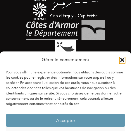
Gérer le consentement
Pour vous offrir une expérience optimale, nous utilisons des outils comme
les cookies pour enregistrer des informations sur votre appareil ou y
accéder. En acceptant l'utilisation de ces outils, vous nous autorisez à
collecter des données telles que vos habitudes de navigation ou des
identifiants uniques sur ce site. Si vous choisissez de ne pas donner votre
ACCESSIBILITÉ
|
AGENDA
|
ASSOCIATIONS
|
consentement ou de le retirer ultérieurement, cela pourrait affecter
CONTACTS
|
PUBLICATIONS
|
ESPACE PRESSE
|
négativement certaines fonctionnalités du site.
MENTIONS LÉGALES
|
POLITIQUE DE CONFIDENTIALITÉ
Accepter