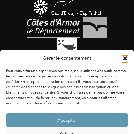
Gérer le consentement
Pour vous offrir une expérience optimale, nous utilisons des outils comme
les cookies pour enregistrer des informations sur votre appareil ou y
accéder. En acceptant l'utilisation de ces outils, vous nous autorisez à
collecter des données telles que vos habitudes de navigation ou des
identifiants uniques sur ce site. Si vous choisissez de ne pas donner votre
ACCESSIBILITÉ
|
AGENDA
|
ASSOCIATIONS
|
consentement ou de le retirer ultérieurement, cela pourrait affecter
CONTACTS
|
PUBLICATIONS
|
ESPACE PRESSE
|
négativement certaines fonctionnalités du site.
MENTIONS LÉGALES
|
POLITIQUE DE CONFIDENTIALITÉ
Accepter
Refuser