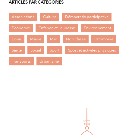
ARTICLES PAR CATÉGORIES
Associations
Culture
Démocratie participative
Economie
Enfance et Jeunesse
Environnement
Loisir
Mairie
Mer
Non classé
Patrimoine
Santé
Social
Sport
Sport et activités physiques
Transports
Urbanisme