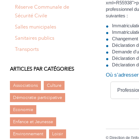
xml=R55938">prof
Réserve Communale de
professionnel du
Sécurité Civile
suivantes :
Immatriculati
Salles municipales
Immatriculati
Sanitaires publics
Changement de
Déclaration d
Transports
Demande d'un 
Déclaration d
Déclaration d
ARTICLES PAR CATÉGORIES
Où s’adresser
Associations
Culture
Profession
Démocratie participative
Economie
Enfance et Jeunesse
Environnement
Loisir
©
Direction de l'inf