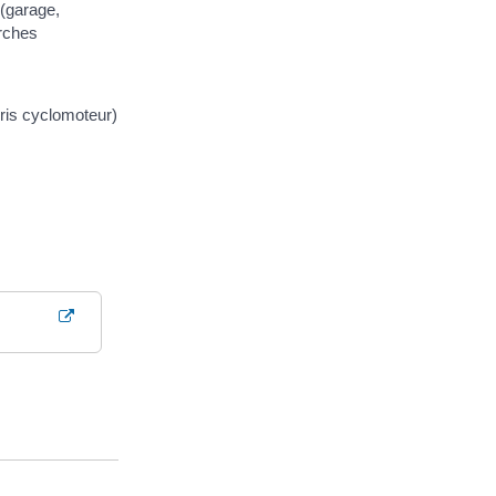
 (garage,
arches
ris cyclomoteur)