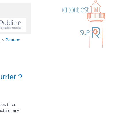
)
Peut-on
>
rrier ?
des titres
ture, ni y