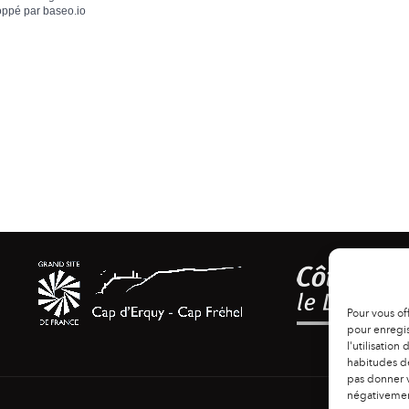
oppé par
baseo.io
Pour vous of
pour enregis
l'utilisation
habitudes de
pas donner v
négativement