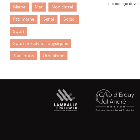
comarquage devel
Mairie
Mer
Non classé
Patrimoine
Santé
Social
Sport
Sport et activités physiques
Transports
Urbanisme