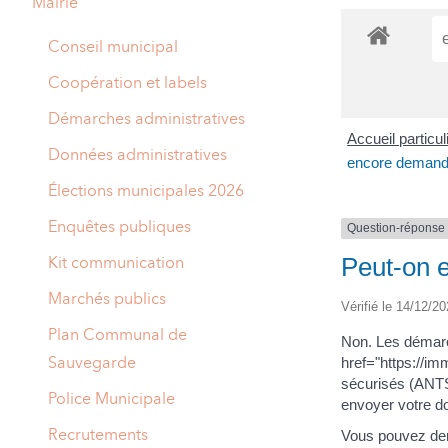
Mairie
A
M
Conseil municipal
A
I
Coopération et labels
R
I
Démarches administratives
Accueil particu
E
Données administratives
encore demander
Élections municipales 2026
Enquêtes publiques
Question-réponse
Peut-on e
Kit communication
Marchés publics
Vérifié le 14/12/20
Plan Communal de
Non. Les démarch
Sauvegarde
href="https://imm
sécurisés (ANTS
Police Municipale
envoyer votre do
Recrutements
Vous pouvez dem