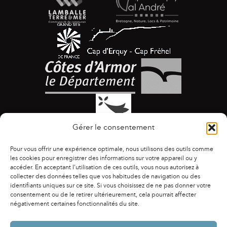
Gérer le consentement
Pour vous offrir une expérience optimale, nous utilisons des outils comme
les cookies pour enregistrer des informations sur votre appareil ou y
accéder. En acceptant l'utilisation de ces outils, vous nous autorisez à
collecter des données telles que vos habitudes de navigation ou des
identifiants uniques sur ce site. Si vous choisissez de ne pas donner votre
ACCESSIBILITÉ
|
AGENDA
|
ASSOCIATIONS
|
consentement ou de le retirer ultérieurement, cela pourrait affecter
CONTACTS
|
PUBLICATIONS
|
ESPACE PRESSE
|
négativement certaines fonctionnalités du site.
MENTIONS LÉGALES
|
POLITIQUE DE CONFIDENTIALITÉ