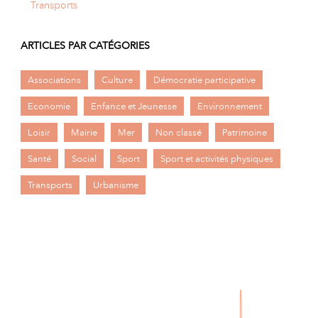
Transports
ARTICLES PAR CATÉGORIES
Associations
Culture
Démocratie participative
Economie
Enfance et Jeunesse
Environnement
Loisir
Mairie
Mer
Non classé
Patrimoine
Santé
Social
Sport
Sport et activités physiques
Transports
Urbanisme