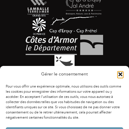
Gérer le consentement
Pour vous offrir une expérience optimale, nous utilisons des outils comme
les cookies pour enregistrer des informations sur votre appareil ou y
accéder. En acceptant l'utilisation de ces outils, vous nous autorisez à
collecter des données telles que vos habitudes de navigation ou des
identifiants uniques sur ce site. Si vous choisissez de ne pas donner votre
ACCESSIBILITÉ
|
AGENDA
|
ASSOCIATIONS
|
consentement ou de le retirer ultérieurement, cela pourrait affecter
CONTACTS
|
PUBLICATIONS
|
ESPACE PRESSE
|
négativement certaines fonctionnalités du site.
MENTIONS LÉGALES
|