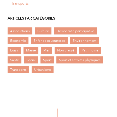
Transports
ARTICLES PAR CATÉGORIES
Associations
Culture
Démocratie participative
Economie
Enfance et Jeunesse
Environnement
Loisir
Mairie
Mer
Non classé
Patrimoine
Santé
Social
Sport
Sport et activités physiques
Transports
Urbanisme