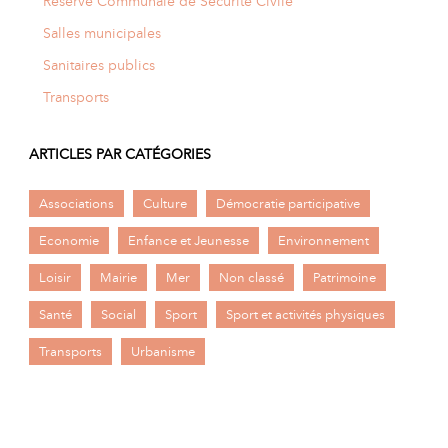
Réserve Communale de Sécurité Civile
Salles municipales
Sanitaires publics
Transports
ARTICLES PAR CATÉGORIES
Associations
Culture
Démocratie participative
Economie
Enfance et Jeunesse
Environnement
Loisir
Mairie
Mer
Non classé
Patrimoine
Santé
Social
Sport
Sport et activités physiques
Transports
Urbanisme