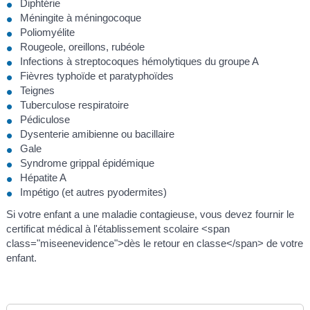
Diphtérie
Méningite à méningocoque
Poliomyélite
Rougeole, oreillons, rubéole
Infections à streptocoques hémolytiques du groupe A
Fièvres typhoïde et paratyphoïdes
Teignes
Tuberculose respiratoire
Pédiculose
Dysenterie amibienne ou bacillaire
Gale
Syndrome grippal épidémique
Hépatite A
Impétigo (et autres pyodermites)
Si votre enfant a une maladie contagieuse, vous devez fournir le
certificat médical à l'établissement scolaire <span
class="miseenevidence">dès le retour en classe</span> de votre
enfant.