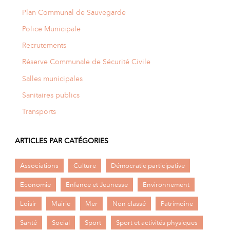
Plan Communal de Sauvegarde
Police Municipale
Recrutements
Réserve Communale de Sécurité Civile
Salles municipales
Sanitaires publics
Transports
ARTICLES PAR CATÉGORIES
Associations
Culture
Démocratie participative
Economie
Enfance et Jeunesse
Environnement
Loisir
Mairie
Mer
Non classé
Patrimoine
Santé
Social
Sport
Sport et activités physiques