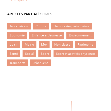
ARTICLES PAR CATÉGORIES
Associations
Culture
Démocratie participative
Economie
Enfance et Jeunesse
Environnement
Loisir
Mairie
Mer
Non classé
Patrimoine
Santé
Social
Sport
Sport et activités physiques
Transports
Urbanisme