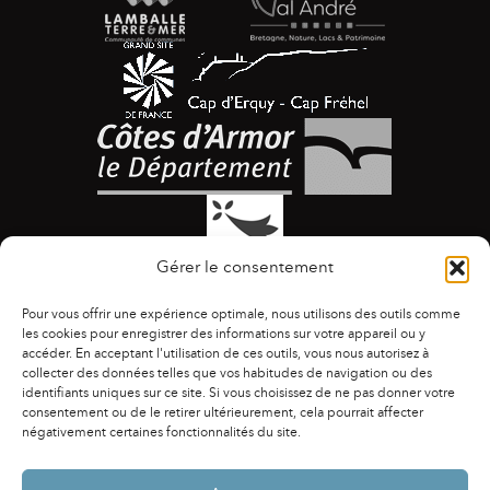
Gérer le consentement
Pour vous offrir une expérience optimale, nous utilisons des outils comme
les cookies pour enregistrer des informations sur votre appareil ou y
accéder. En acceptant l'utilisation de ces outils, vous nous autorisez à
collecter des données telles que vos habitudes de navigation ou des
identifiants uniques sur ce site. Si vous choisissez de ne pas donner votre
ACCESSIBILITÉ
|
AGENDA
|
ASSOCIATIONS
|
consentement ou de le retirer ultérieurement, cela pourrait affecter
CONTACTS
|
PUBLICATIONS
|
ESPACE PRESSE
|
négativement certaines fonctionnalités du site.
MENTIONS LÉGALES
|
POLITIQUE DE CONFIDENTIALITÉ