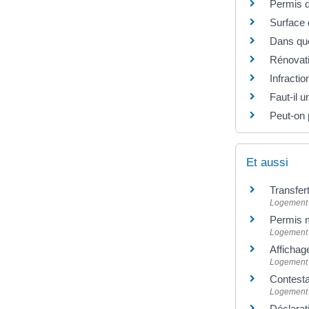
Permis d
Surface 
Dans que
Rénovati
Infractio
Faut-il u
Peut-on 
Et aussi
Transfer
Logement
Permis m
Logement
Affichage
Logement
Contesta
Logement
Déclarat