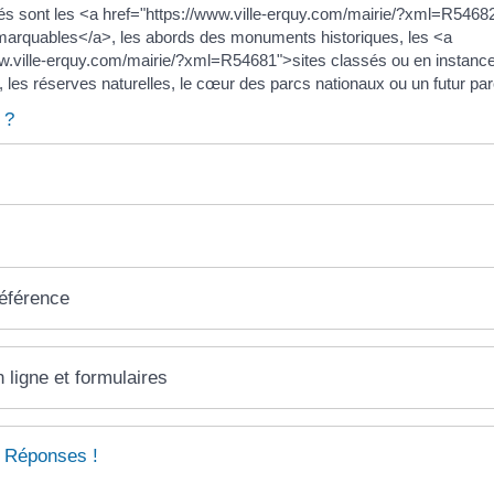
és sont les <a href="https://www.ville-erquy.com/mairie/?xml=R5468
marquables</a>, les abords des monuments historiques, les <a
ww.ville-erquy.com/mairie/?xml=R54681">sites classés ou en instanc
les réserves naturelles, le cœur des parcs nationaux ou un futur parc
 ?
référence
 ligne et formulaires
 Réponses !