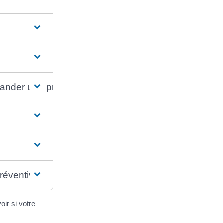
mander une prolongation
réventive
ir si votre