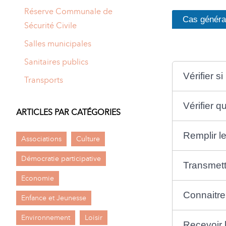
Réserve Communale de
Cas généra
Sécurité Civile
Salles municipales
Sanitaires publics
Vérifier s
Transports
Vérifier 
ARTICLES PAR CATÉGORIES
Remplir l
Associations
Culture
Démocratie participative
Transmettr
Economie
Connaitre 
Enfance et Jeunesse
Environnement
Loisir
Recevoir 