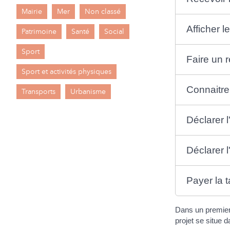
Mairie
Mer
Non classé
Afficher l
Patrimoine
Santé
Social
Sport
Faire un 
Sport et activités physiques
Connaitre
Transports
Urbanisme
Déclarer l
Déclarer 
Payer la 
Dans un premier
projet se situe 