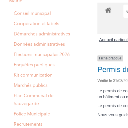
Mairie
A
M
Conseil municipal
A
I
Coopération et labels
R
I
Démarches administratives
Accueil particu
E
Données administratives
Élections municipales 2026
Fiche pratique
Enquêtes publiques
Permis de
Kit communication
Vérifié le 31/03/20
Marchés publics
Le permis de con
Plan Communal de
un bâtiment ou d
Sauvegarde
Le permis de cons
Police Municipale
Nous vous guido
Recrutements