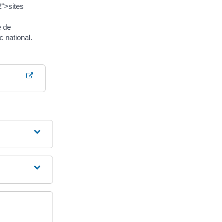
2">sites
e de
 national.