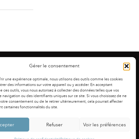
Gérer le consentement
frir une expérience optimale, nous utilisons des outils comme les cookies
trer des informations sur votre appareil ou y accéder. En acceptant
 de ces outils, vous nous autorisez à collecter des données telles que vos
 navigation ou des identifiants uniques sur ce site. Si vous choisissez de ne
otre consentement ou de le retirer ultérieurement, cela pourrait affecter
 certaines fonctionnalités du site.
NS LÉGALES
|
POLITIQUE DE CONFIDENTIALITÉ
cepter
Refuser
Voir les préférences
Powered by
Fluida
&
WordPress.