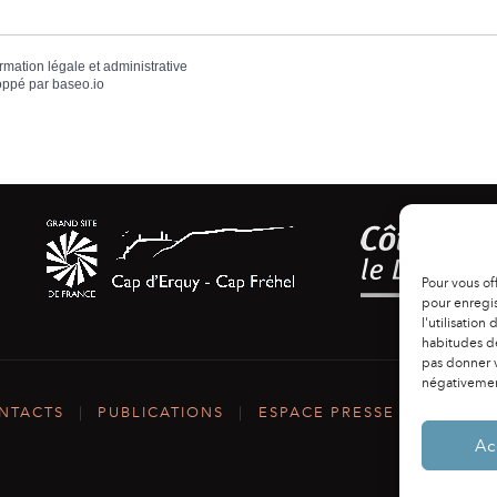
ormation légale et administrative
oppé par
baseo.io
Pour vous of
pour enregis
l'utilisation
habitudes de
pas donner v
négativement
NTACTS
|
PUBLICATIONS
|
ESPACE PRESSE
|
MENTIO
Ac