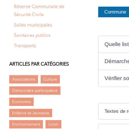
Réserve Communale de
Commune
Sécurité Civile
Salles municipales
Sanitaires publics
Quelle lis
Transports
Démarch
ARTICLES PAR CATÉGORIES
Vérifier s
Associations
Culture
Démocratie participative
Economie
Textes de 
Enfance et Jeunesse
Environnement
Loisir