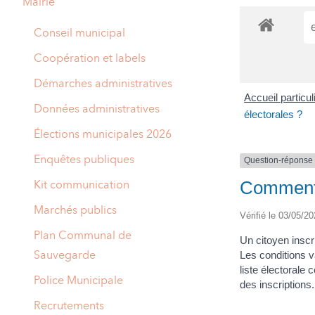
Mairie
A
M
Conseil municipal
A
I
Coopération et labels
R
I
Démarches administratives
Accueil particu
E
Données administratives
électorales ?
Élections municipales 2026
Enquêtes publiques
Question-réponse
Comment c
Kit communication
Marchés publics
Vérifié le 03/05/20
Plan Communal de
Un citoyen inscri
Sauvegarde
Les conditions va
liste électorale 
Police Municipale
des inscriptions.
Recrutements