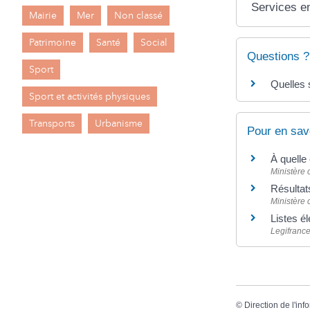
Services en
Mairie
Mer
Non classé
Patrimoine
Santé
Social
Questions ?
Sport
Quelles 
Sport et activités physiques
Transports
Urbanisme
Pour en sav
À quelle
Ministère 
Résultat
Ministère c
Listes é
Legifranc
©
Direction de l'inf