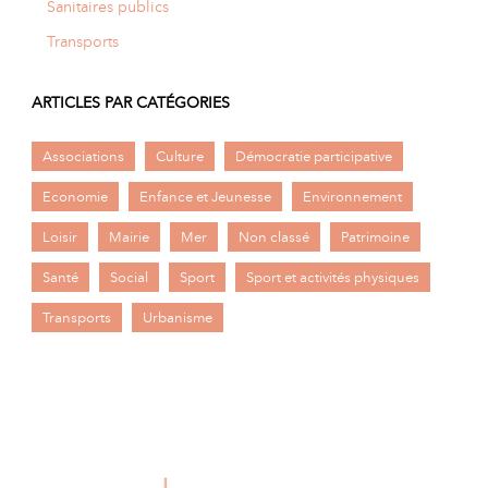
Sanitaires publics
Transports
ARTICLES PAR CATÉGORIES
Associations
Culture
Démocratie participative
Economie
Enfance et Jeunesse
Environnement
Loisir
Mairie
Mer
Non classé
Patrimoine
Santé
Social
Sport
Sport et activités physiques
Transports
Urbanisme