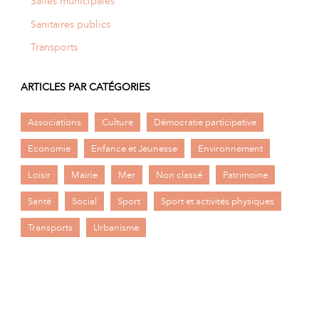
Salles municipales
Sanitaires publics
Transports
ARTICLES PAR CATÉGORIES
Associations
Culture
Démocratie participative
Economie
Enfance et Jeunesse
Environnement
Loisir
Mairie
Mer
Non classé
Patrimoine
Santé
Social
Sport
Sport et activités physiques
Transports
Urbanisme