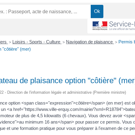
liers
Loisirs - Sports - Culture
Navigation de plaisance
Permis 
>
>
>
n "côtière" (mer)
teau de plaisance option "côtière" (mer
22 - Direction de l'information légale et administrative (Première ministre)
nce option <span class="expression">côtière</span> (en mer) est obl
er un <a href="https://www.ville-erquy.com/mairie/?xml=R18784">bate
 moteur de plus de 4,5 kilowatts (6 chevaux). Vous devez avoir <spa
vidence">au minimum 16 ans</span> pour passer ce permis. Vous d
que et une formation pratique pour vous préparer à l'examen de ce pe