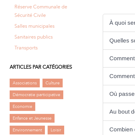
Réserve Communale de
Sécurité Civile
À quoi ser
Salles municipales
Sanitaires publics
Quelles s
Transports
Comment s
ARTICLES PAR CATÉGORIES
Comment s
Associations
Culture
Où passer
Démocratie participative
Economie
Au bout d
Enfance et Jeunesse
Combien d
Environnement
Loisir