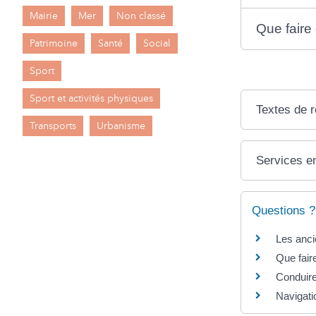
Mairie
Mer
Non classé
Que faire
Patrimoine
Santé
Social
Sport
Sport et activités physiques
Textes de 
Transports
Urbanisme
Services en
Questions ?
Les anci
Que fair
Conduire
Navigati