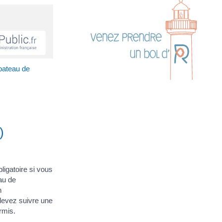
bateau de
)
igatoire si vous
au de
n
evez suivre une
rmis.