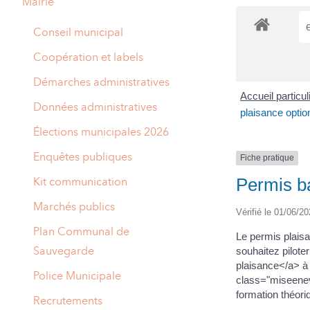
Mairie
A
M
Conseil municipal
A
I
Coopération et labels
R
I
Démarches administratives
Accueil particu
E
Données administratives
plaisance optio
Élections municipales 2026
Enquêtes publiques
Fiche pratique
Permis ba
Kit communication
Marchés publics
Vérifié le 01/06/20
Plan Communal de
Le permis plaisa
Sauvegarde
souhaitez pilot
plaisance</a> à
Police Municipale
class="miseene
formation théori
Recrutements