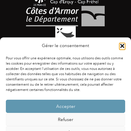
Gérer le consentement
Pour vous offrir une expérience optimale, nous utilisons des outils comme
les cookies pour enregistrer des informations sur votre appareil ou y
accéder. En acceptant l'utilisation de ces outils, vous nous autorisez à
collecter des données telles que vos habitudes de navigation ou des
identifiants uniques sur ce site. Si vous choisissez de ne pas donner votre
ACCESSIBILITÉ
|
AGENDA
|
ASSOCIATIONS
|
consentement ou de le retirer ultérieurement, cela pourrait affecter
CONTACTS
|
PUBLICATIONS
|
ESPACE PRESSE
|
négativement certaines fonctionnalités du site.
MENTIONS LÉGALES
|
POLITIQUE DE CONFIDENTIALITÉ
Accepter
Refuser