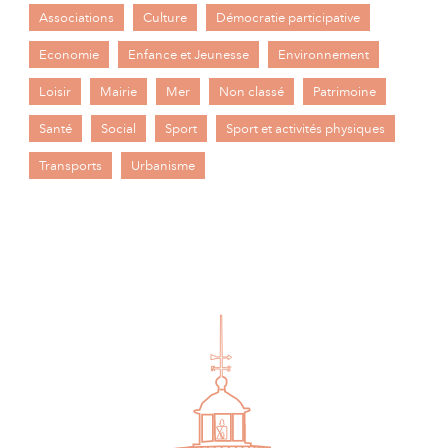
Associations
Culture
Démocratie participative
Economie
Enfance et Jeunesse
Environnement
Loisir
Mairie
Mer
Non classé
Patrimoine
Santé
Social
Sport
Sport et activités physiques
Transports
Urbanisme