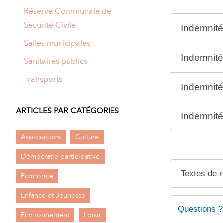
Réserve Communale de
Sécurité Civile
Indemnité
Salles municipales
Indemnité
Sanitaires publics
Transports
Indemnit
ARTICLES PAR CATÉGORIES
Indemnit
Associations
Culture
Démocratie participative
Textes de 
Economie
Enfance et Jeunesse
Questions ?
Environnement
Loisir