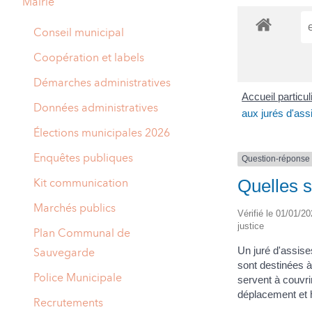
Mairie
A
M
Conseil municipal
A
I
Coopération et labels
R
I
Démarches administratives
Accueil particu
E
Données administratives
aux jurés d'ass
Élections municipales 2026
Enquêtes publiques
Question-réponse
Quelles s
Kit communication
Marchés publics
Vérifié le 01/01/20
justice
Plan Communal de
Un juré d'assis
Sauvegarde
sont destinées à
Police Municipale
servent à couvri
déplacement et
Recrutements