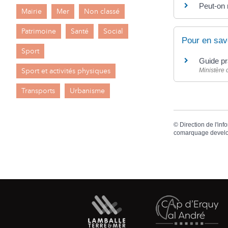
Peut-on 
Mairie
Mer
Non classé
Patrimoine
Santé
Social
Pour en sav
Sport
Guide pr
Sport et activités physiques
Ministère 
Transports
Urbanisme
©
Direction de l'inf
comarquage devel