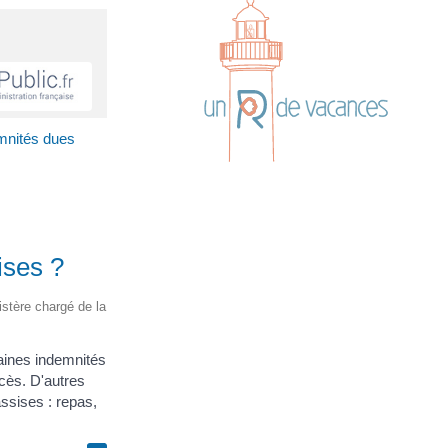
emnités dues
ises ?
nistère chargé de la
aines indemnités
cès. D'autres
assises : repas,