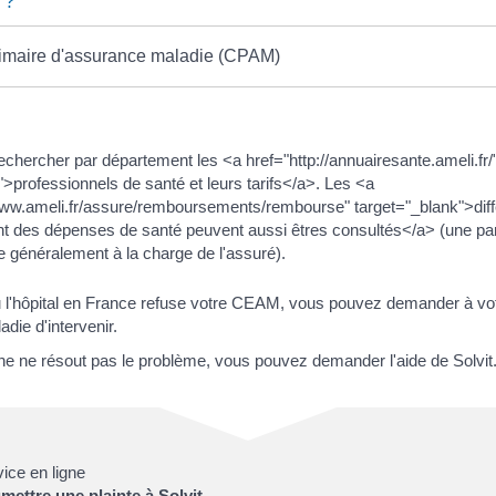
 ?
imaire d'assurance maladie (CPAM)
chercher par département les <a href="http://annuairesante.ameli.fr/
">professionnels de santé et leurs tarifs</a>. Les <a
www.ameli.fr/assure/remboursements/rembourse" target="_blank">diff
 des dépenses de santé peuvent aussi êtres consultés</a> (une par
 généralement à la charge de l'assuré).
u l'hôpital en France refuse votre CEAM, vous pouvez demander à vo
die d'intervenir.
e ne résout pas le problème, vous pouvez demander l'aide de Solvit
ice en ligne
mettre une plainte à Solvit