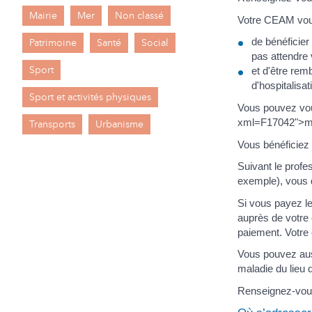
Mairie
Mer
Non classé
Votre CEAM vou
de bénéficie
Patrimoine
Santé
Social
pas attendre 
Sport
et d'être re
d'hospitalisa
Sport et activités physiques
Vous pouvez vou
xml=F17042">méd
Transports
Urbanisme
Vous bénéficiez
Suivant le profe
exemple), vous d
Si vous payez le
auprès de votre o
paiement. Votre 
Vous pouvez aus
maladie du lieu d
Renseignez-vous