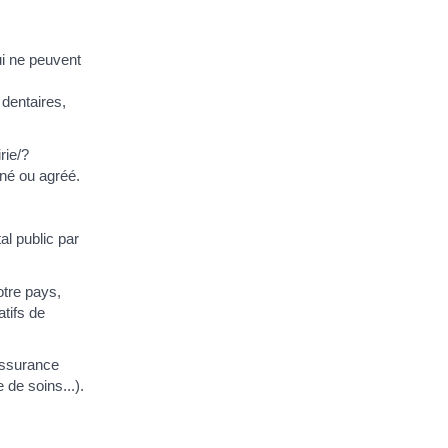
i ne peuvent
dentaires,
rie/?
né ou agréé.
al public par
otre pays,
atifs de
assurance
 de soins...).