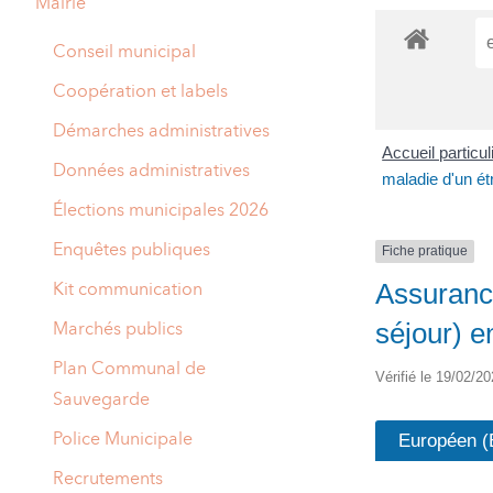
Mairie
A
M
Conseil municipal
A
I
Coopération et labels
R
I
Démarches administratives
Accueil particu
E
Données administratives
maladie d'un ét
Élections municipales 2026
Enquêtes publiques
Fiche pratique
Assuranc
Kit communication
séjour) e
Marchés publics
Plan Communal de
Vérifié le 19/02/20
Sauvegarde
Police Municipale
Européen 
Recrutements