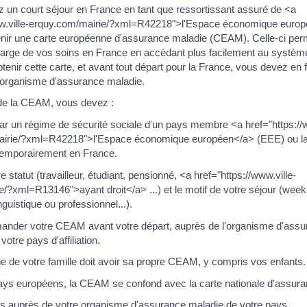
z un court séjour en France en tant que ressortissant assuré de <a
ww.ville-erquy.com/mairie/?xml=R42218">l'Espace économique euro
nir une carte européenne d'assurance maladie (CEAM). Celle-ci perm
charge de vos soins en France en accédant plus facilement au systèm
btenir cette carte, et avant tout départ pour la France, vous devez en
 organisme d'assurance maladie.
 de la CEAM, vous devez :
ar un régime de sécurité sociale d'un pays membre <a href="https://w
irie/?xml=R42218">l'Espace économique européen</a> (EEE) ou la
 temporairement en France.
 statut (travailleur, étudiant, pensionné, <a href="https://www.ville-
/?xml=R13146">ayant droit</a> ...) et le motif de votre séjour (wee
nguistique ou professionnel...).
nder votre CEAM avant votre départ, auprès de l'organisme d'assu
otre pays d'affiliation.
 de votre famille doit avoir sa propre CEAM, y compris vos enfants.
ays européens, la CEAM se confond avec la carte nationale d'assura
 auprès de votre organisme d'assurance maladie de votre pays.