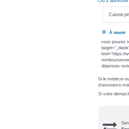
Où s’adresser
Caisse pr
À savoir
vous pouvez re
target="_blank
href="https://
remboursement
dépenses reste
Si le médecin o
d'assurance mala
Si votre démarch
Serv
Sou