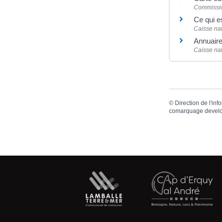
Commissi
Ce qui 
Caisse na
Annuaire
Caisse na
©
Direction de l'inf
comarquage devel