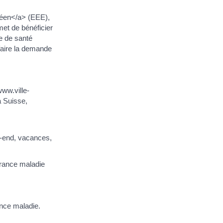
péen</a> (EEE),
et de bénéficier
e de santé
 faire la demande
ww.ville-
 Suisse,
k-end, vacances,
rance maladie
nce maladie.