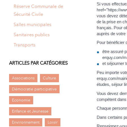
Si vous effectue
Réserve Communale de
href="https://w
Sécurité Civile
vous devez déte
de la prise en 
Salles municipales
français. Pour o
auprès de votre
Sanitaires publics
Pour bénéficier
Transports
être assuré p
erquy.com/ma
ARTICLES PAR CATÉGORIES
et séjourner
Peu importe votre
Associations
Culture
erquy.com/mairie
études, séjour li
Démocratie participative
Vous devez dema
compétent dans v
Economie
Chaque personne
Enfance et Jeunesse
Dans certains p
Environnement
Loisir
Renseignez-vous