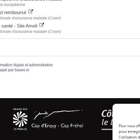
on européenne
est remboursé
tionale d'assurance maladie (Cnam)
 santé - Site Ameli
tionale d'assurance maladie (Cnam)
ormation légale et administrative
oppé par
baseo.io
Pour vous of
pour enregis
l'utilisation