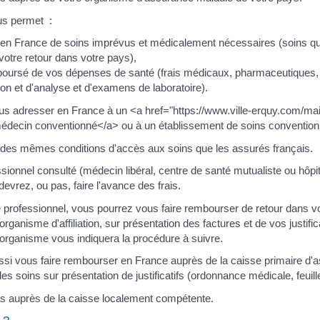
s permet :
r en France de soins imprévus et médicalement nécessaires (soins qu
votre retour dans votre pays),
mboursé de vos dépenses de santé (frais médicaux, pharmaceutiques, 
tion et d'analyse et d'examens de laboratoire).
s adresser en France à un <a href="https://www.ville-erquy.com/mai
ecin conventionné</a> ou à un établissement de soins convention
 des mêmes conditions d'accès aux soins que les assurés français.
ssionnel consulté (médecin libéral, centre de santé mutualiste ou hôpit
evrez, ou pas, faire l'avance des frais.
 professionnel, vous pourrez vous faire rembourser de retour dans v
rganisme d'affiliation, sur présentation des factures et de vos justific
organisme vous indiquera la procédure à suivre.
si vous faire rembourser en France auprès de la caisse primaire d'
es soins sur présentation de justificatifs (ordonnance médicale, feuille
 auprès de la caisse localement compétente.