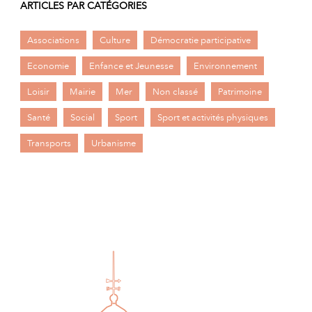
ARTICLES PAR CATÉGORIES
Associations
Culture
Démocratie participative
Economie
Enfance et Jeunesse
Environnement
Loisir
Mairie
Mer
Non classé
Patrimoine
Santé
Social
Sport
Sport et activités physiques
Transports
Urbanisme