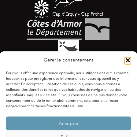
Gérer le consentement
Pour vous offrir une expérience optimale, nous utilisons des outils comme
les cookies pour enregistrer des informations sur votre appareil ou y
accéder. En acceptant l'utilisation de ces outils, vous nous autorisez à
collecter des données telles que vos habitudes de navigation ou des
identifiants uniques sur ce site. Si vous choisissez de ne pas donner votre
ACCESSIBILITÉ
|
AGENDA
|
ASSOCIATIONS
|
consentement ou de le retirer ultérieurement, cela pourrait affecter
CONTACTS
|
PUBLICATIONS
|
ESPACE PRESSE
|
négativement certaines fonctionnalités du site.
MENTIONS LÉGALES
|
POLITIQUE DE CONFIDENTIALITÉ
Accepter