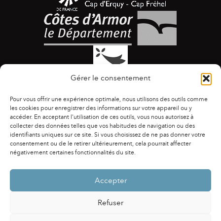
Gérer le consentement
Pour vous offrir une expérience optimale, nous utilisons des outils comme
les cookies pour enregistrer des informations sur votre appareil ou y
accéder. En acceptant l'utilisation de ces outils, vous nous autorisez à
collecter des données telles que vos habitudes de navigation ou des
identifiants uniques sur ce site. Si vous choisissez de ne pas donner votre
ACCESSIBILITÉ
|
AGENDA
|
ASSOCIATIONS
|
consentement ou de le retirer ultérieurement, cela pourrait affecter
CONTACTS
|
PUBLICATIONS
|
ESPACE PRESSE
|
négativement certaines fonctionnalités du site.
MENTIONS LÉGALES
|
POLITIQUE DE CONFIDENTIALITÉ
Accepter
Refuser