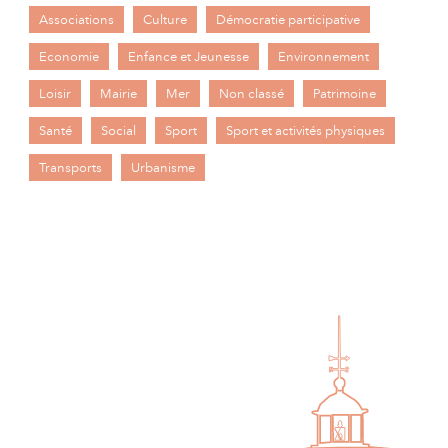
Associations
Culture
Démocratie participative
Economie
Enfance et Jeunesse
Environnement
Loisir
Mairie
Mer
Non classé
Patrimoine
Santé
Social
Sport
Sport et activités physiques
Transports
Urbanisme