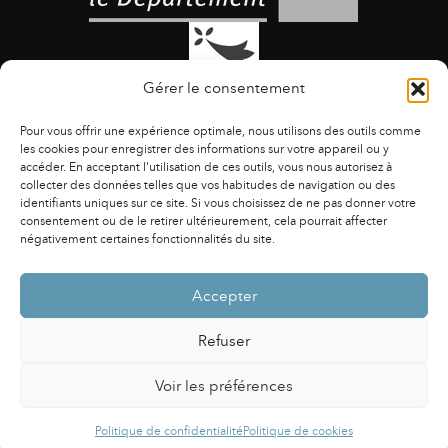
Gérer le consentement
Pour vous offrir une expérience optimale, nous utilisons des outils comme
les cookies pour enregistrer des informations sur votre appareil ou y
accéder. En acceptant l'utilisation de ces outils, vous nous autorisez à
collecter des données telles que vos habitudes de navigation ou des
identifiants uniques sur ce site. Si vous choisissez de ne pas donner votre
ACCESSIBILITÉ
|
AGENDA
|
ASSOCIATIONS
|
consentement ou de le retirer ultérieurement, cela pourrait affecter
CONTACTS
|
PUBLICATIONS
|
ESPACE PRESSE
|
négativement certaines fonctionnalités du site.
MENTIONS LÉGALES
|
POLITIQUE DE CONFIDENTIALITÉ
Accepter
Refuser
Voir les préférences
Powered by
Fluida
&
WordPress.
Politique de confidentialité
Politique de cookies