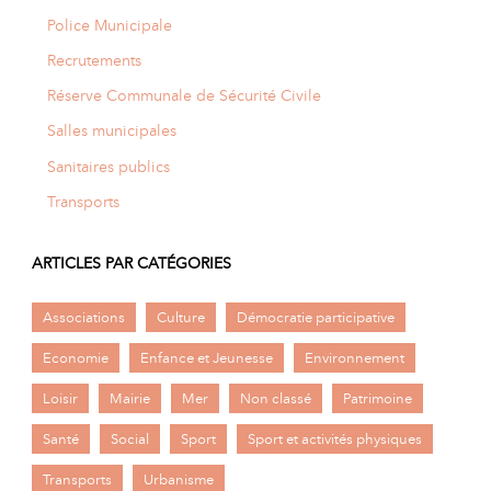
Police Municipale
Recrutements
Réserve Communale de Sécurité Civile
Salles municipales
Sanitaires publics
Transports
ARTICLES PAR CATÉGORIES
Associations
Culture
Démocratie participative
Economie
Enfance et Jeunesse
Environnement
Loisir
Mairie
Mer
Non classé
Patrimoine
Santé
Social
Sport
Sport et activités physiques
Transports
Urbanisme