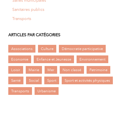
Salles municipales
Sanitaires publics
Transports
ARTICLES PAR CATÉGORIES
Associations
Culture
Démocratie participative
Economie
Enfance et Jeunesse
Environnement
Loisir
Mairie
Mer
Non classé
Patrimoine
Santé
Social
Sport
Sport et activités physiques
Transports
Urbanisme