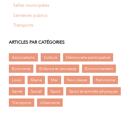
Salles municipales
Sanitaires publics
Transports
ARTICLES PAR CATÉGORIES
Associations
Culture
Démocratie participative
Economie
Enfance et Jeunesse
Environnement
Loisir
Mairie
Mer
Non classé
Patrimoine
Santé
Social
Sport
Sport et activités physiques
Transports
Urbanisme