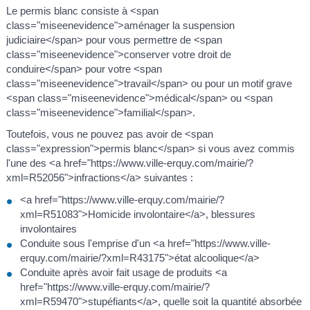
Le permis blanc consiste à <span
class="miseenevidence">aménager la suspension
judiciaire</span> pour vous permettre de <span
class="miseenevidence">conserver votre droit de
conduire</span> pour votre <span
class="miseenevidence">travail</span> ou pour un motif grave
<span class="miseenevidence">médical</span> ou <span
class="miseenevidence">familial</span>.
Toutefois, vous ne pouvez pas avoir de <span
class="expression">permis blanc</span> si vous avez commis
l'une des <a href="https://www.ville-erquy.com/mairie/?
xml=R52056">infractions</a> suivantes :
<a href="https://www.ville-erquy.com/mairie/?
xml=R51083">Homicide involontaire</a>, blessures
involontaires
Conduite sous l'emprise d'un <a href="https://www.ville-
erquy.com/mairie/?xml=R43175">état alcoolique</a>
Conduite après avoir fait usage de produits <a
href="https://www.ville-erquy.com/mairie/?
xml=R59470">stupéfiants</a>, quelle soit la quantité absorbée