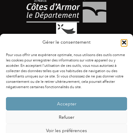
Gérer le consentement
Pour vous offrir une expérience optimale, nous utilisons des outils comme
les cookies pour enregistrer des informations sur votre appareil ou y
accéder. En acceptant l'utilisation de ces outils, vous nous autorisez à
collecter des données telles que vos habitudes de navigation ou des
identifiants uniques sur ce site. Si vous choisissez de ne pas donner votre
ACCESSIBILITÉ
|
AGENDA
|
ASSOCIATIONS
|
consentement ou de le retirer ultérieurement, cela pourrait affecter
CONTACTS
|
PUBLICATIONS
|
ESPACE PRESSE
|
négativement certaines fonctionnalités du site.
MENTIONS LÉGALES
|
POLITIQUE DE CONFIDENTIALITÉ
Accepter
Refuser
Voir les préférences