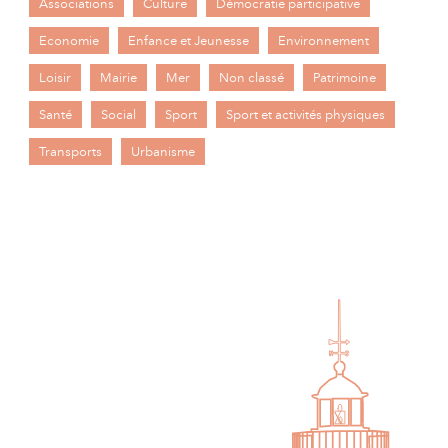
Associations
Culture
Démocratie participative
Economie
Enfance et Jeunesse
Environnement
Loisir
Mairie
Mer
Non classé
Patrimoine
Santé
Social
Sport
Sport et activités physiques
Transports
Urbanisme