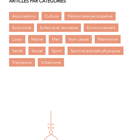
ARTICLES PAR CATÉGORIES
Associations
Culture
Démocratie participative
Economie
Enfance et Jeunesse
Environnement
Loisir
Mairie
Mer
Non classé
Patrimoine
Santé
Social
Sport
Sport et activités physiques
Transports
Urbanisme