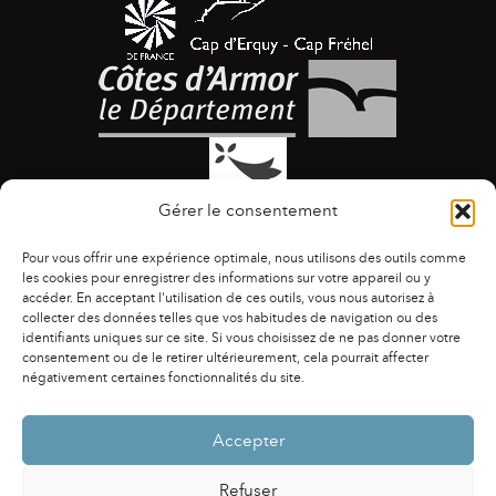
Gérer le consentement
Pour vous offrir une expérience optimale, nous utilisons des outils comme
les cookies pour enregistrer des informations sur votre appareil ou y
accéder. En acceptant l'utilisation de ces outils, vous nous autorisez à
collecter des données telles que vos habitudes de navigation ou des
identifiants uniques sur ce site. Si vous choisissez de ne pas donner votre
ACCESSIBILITÉ
|
AGENDA
|
ASSOCIATIONS
|
consentement ou de le retirer ultérieurement, cela pourrait affecter
CONTACTS
|
PUBLICATIONS
|
ESPACE PRESSE
|
négativement certaines fonctionnalités du site.
MENTIONS LÉGALES
|
POLITIQUE DE CONFIDENTIALITÉ
Accepter
Refuser