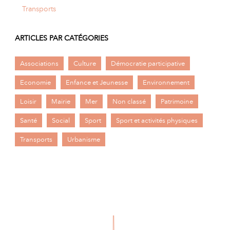
Transports
ARTICLES PAR CATÉGORIES
Associations
Culture
Démocratie participative
Economie
Enfance et Jeunesse
Environnement
Loisir
Mairie
Mer
Non classé
Patrimoine
Santé
Social
Sport
Sport et activités physiques
Transports
Urbanisme