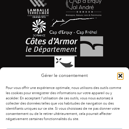
Gérer le consentement
Pour vous offrir une expérience optimale, nous utilisons des outils comme
les cookies pour enregistrer des informations sur votre appareil ou y
accéder. En acceptant l'utilisation de ces outils, vous nous autorisez à
collecter des données telles que vos habitudes de navigation ou des
identifiants uniques sur ce site. Si vous choisissez de ne pas donner votre
ACCESSIBILITÉ
|
AGENDA
|
ASSOCIATIONS
|
consentement ou de le retirer ultérieurement, cela pourrait affecter
CONTACTS
|
PUBLICATIONS
|
ESPACE PRESSE
|
négativement certaines fonctionnalités du site.
MENTIONS LÉGALES
|