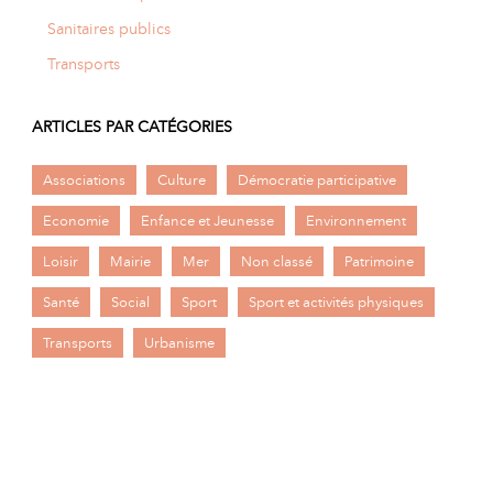
Sanitaires publics
Transports
ARTICLES PAR CATÉGORIES
Associations
Culture
Démocratie participative
Economie
Enfance et Jeunesse
Environnement
Loisir
Mairie
Mer
Non classé
Patrimoine
Santé
Social
Sport
Sport et activités physiques
Transports
Urbanisme