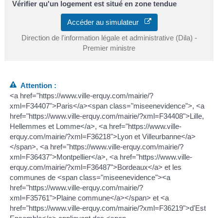
Vérifier qu'un logement est situé en zone tendue
Accéder au simulateur
Direction de l'information légale et administrative (Dila) -
Premier ministre
Attention :
<a href="https://www.ville-erquy.com/mairie/?
xml=F34407">Paris</a><span class="miseenevidence">, <a
href="https://www.ville-erquy.com/mairie/?xml=F34408">Lille,
Hellemmes et Lomme</a>, <a href="https://www.ville-
erquy.com/mairie/?xml=F36218">Lyon et Villeurbanne</a>
</span>, <a href="https://www.ville-erquy.com/mairie/?
xml=F36437">Montpellier</a>, <a href="https://www.ville-
erquy.com/mairie/?xml=F36487">Bordeaux</a> et les
communes de <span class="miseenevidence"><a
href="https://www.ville-erquy.com/mairie/?
xml=F35761">Plaine commune</a></span> et <a
href="https://www.ville-erquy.com/mairie/?xml=F36219">d'Est