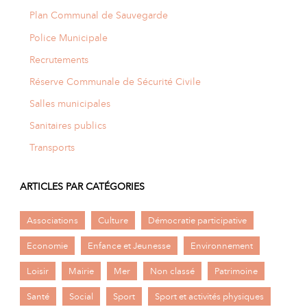
Plan Communal de Sauvegarde
Police Municipale
Recrutements
Réserve Communale de Sécurité Civile
Salles municipales
Sanitaires publics
Transports
ARTICLES PAR CATÉGORIES
Associations
Culture
Démocratie participative
Economie
Enfance et Jeunesse
Environnement
Loisir
Mairie
Mer
Non classé
Patrimoine
Santé
Social
Sport
Sport et activités physiques