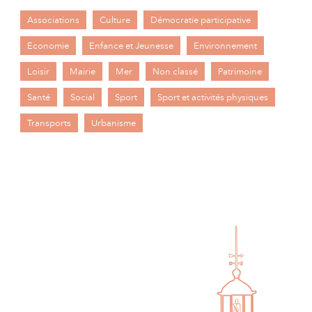
Associations
Culture
Démocratie participative
Economie
Enfance et Jeunesse
Environnement
Loisir
Mairie
Mer
Non classé
Patrimoine
Santé
Social
Sport
Sport et activités physiques
Transports
Urbanisme