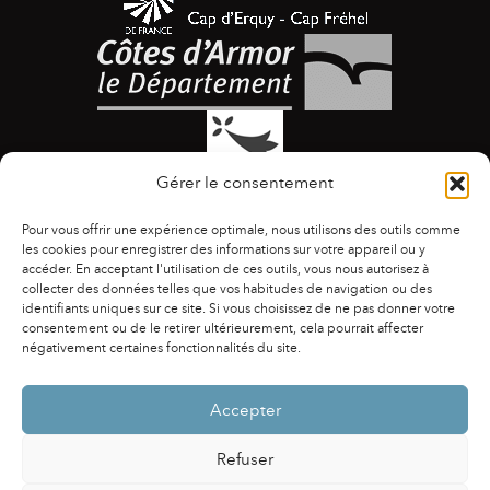
Gérer le consentement
Pour vous offrir une expérience optimale, nous utilisons des outils comme
les cookies pour enregistrer des informations sur votre appareil ou y
accéder. En acceptant l'utilisation de ces outils, vous nous autorisez à
collecter des données telles que vos habitudes de navigation ou des
identifiants uniques sur ce site. Si vous choisissez de ne pas donner votre
ACCESSIBILITÉ
|
AGENDA
|
ASSOCIATIONS
|
consentement ou de le retirer ultérieurement, cela pourrait affecter
CONTACTS
|
PUBLICATIONS
|
ESPACE PRESSE
|
négativement certaines fonctionnalités du site.
MENTIONS LÉGALES
|
POLITIQUE DE CONFIDENTIALITÉ
Accepter
Refuser