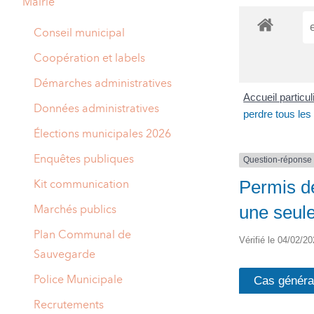
Mairie
A
M
Conseil municipal
A
I
Coopération et labels
R
I
Démarches administratives
Accueil particu
E
Données administratives
perdre tous les
Élections municipales 2026
Enquêtes publiques
Question-réponse
Permis de
Kit communication
une seule
Marchés publics
Plan Communal de
Vérifié le 04/02/20
Sauvegarde
Police Municipale
Cas généra
Recrutements