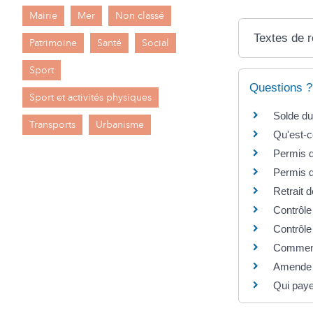
Mairie
Mer
Non classé
Textes de 
Patrimoine
Santé
Social
Sport
Questions ?
Sport et activités physiques
Solde du
Transports
Urbanisme
Qu'est-c
Permis d
Permis d
Retrait d
Contrôle
Contrôle
Comment 
Amende m
Qui paye 