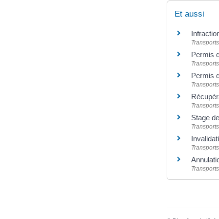
Et aussi
Infractio
Transports
Permis d
Transports
Permis d
Transports
Récupéra
Transports
Stage de 
Transports
Invalidat
Transports
Annulati
Transports