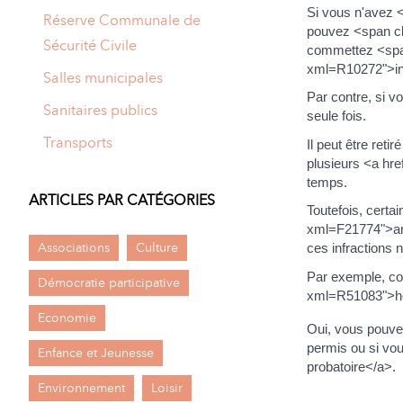
Si vous n'avez 
Réserve Communale de
pouvez <span cl
Sécurité Civile
commettez <span
xml=R10272">in
Salles municipales
Par contre, si v
Sanitaires publics
seule fois.
Transports
Il peut être re
plusieurs <a hr
temps.
ARTICLES PAR CATÉGORIES
Toutefois, certa
xml=F21774">an
Associations
Culture
ces infractions n
Par exemple, con
Démocratie participative
xml=R51083">hom
Economie
Oui, vous pouvez
permis ou si vo
Enfance et Jeunesse
probatoire</a>.
Environnement
Loisir