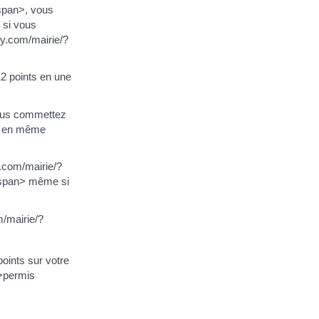
span>, vous
 si vous
y.com/mairie/?
12 points en une
vous commettez
a> en même
y.com/mairie/?
/span> même si
m/mairie/?
oints sur votre
">permis