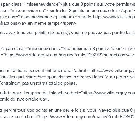
<span class="miseenevidence">plus que 8 points sur votre permis</
ass="miseenevidence">perdre les 8 points en une seule fois</span>
 class="miseenevidence">plusieurs <a href="https://www.ville-erqu
fractions</a> en même temps</span>.
ous avez tous vos points (12 points), vous ne pouvez pas perdre les 
tiré <span class="miseenevidence">au maximum 8 points</span> si 
ef="https://www.ville-erquy.com/mairie/?xml=R10272">infractions</
ines infractions peuvent entraîner une <a href="https://www.ville-erqu
nulation judiciaire</a><span class="miseenevidence"> du permis<
'entraînent pas un retrait total de points.
duite sous l'emprise de l'alcool, <a href="https://www.ville-erquy.co
icide involontaire</a>.
 perdre tous vos points en une seule fois si vous n'avez plus que 8 p
us avez un <a href="https://www.ville-erquy.com/mairie/?xml=F2390