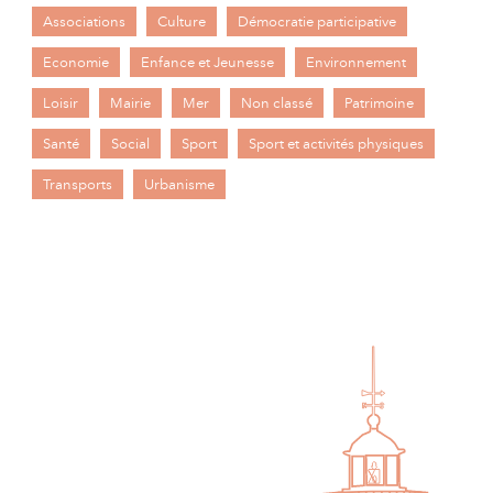
Associations
Culture
Démocratie participative
Economie
Enfance et Jeunesse
Environnement
Loisir
Mairie
Mer
Non classé
Patrimoine
Santé
Social
Sport
Sport et activités physiques
Transports
Urbanisme