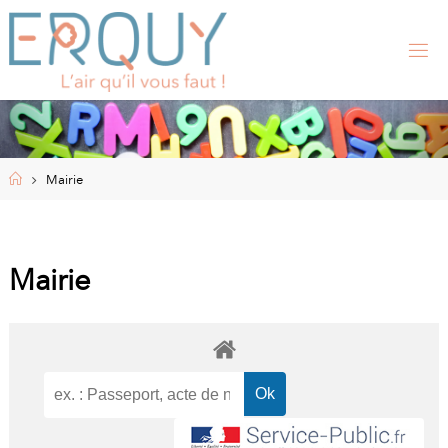
Skip
to
content
E
R
Q
U
Y
,
S
I
Home
Mairie
T
E
O
F
F
I
Mairie
C
I
E
L
D
E
L
A
M