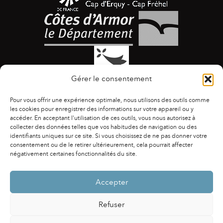
Gérer le consentement
Pour vous offrir une expérience optimale, nous utilisons des outils comme
les cookies pour enregistrer des informations sur votre appareil ou y
accéder. En acceptant l'utilisation de ces outils, vous nous autorisez à
collecter des données telles que vos habitudes de navigation ou des
identifiants uniques sur ce site. Si vous choisissez de ne pas donner votre
ACCESSIBILITÉ
|
AGENDA
|
ASSOCIATIONS
|
consentement ou de le retirer ultérieurement, cela pourrait affecter
CONTACTS
|
PUBLICATIONS
|
ESPACE PRESSE
|
négativement certaines fonctionnalités du site.
MENTIONS LÉGALES
|
POLITIQUE DE CONFIDENTIALITÉ
Accepter
Refuser