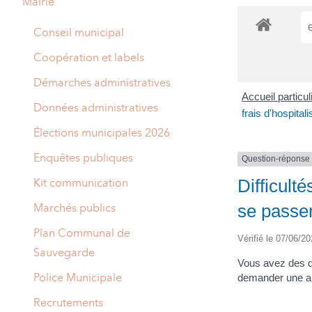
Mairie
A
M
Conseil municipal
A
I
Coopération et labels
R
I
Démarches administratives
Accueil particu
E
Données administratives
frais d'hospital
Élections municipales 2026
Enquêtes publiques
Question-réponse
Difficulté
Kit communication
se passe
Marchés publics
Plan Communal de
Vérifié le 07/06/20
Sauvegarde
Vous avez des di
Police Municipale
demander une aid
Recrutements