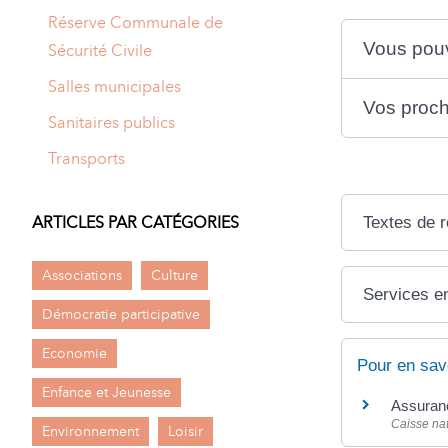
Réserve Communale de
Vous pou
Sécurité Civile
Salles municipales
Vos proche
Sanitaires publics
Transports
Textes de 
ARTICLES PAR CATÉGORIES
Associations
Culture
Services en
Démocratie participative
Economie
Pour en sav
Enfance et Jeunesse
Assuranc
Caisse na
Environnement
Loisir