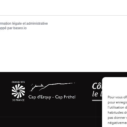
ormation légale et administrative
oppé par
baseo.io
Pour vous of
pour enregis
l'utilisation
habitudes de
pas donner v
négativement