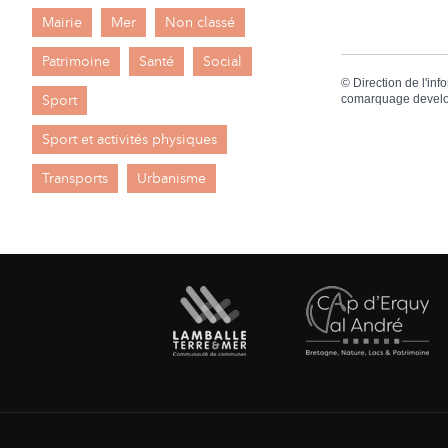
Mairie
Mer
Non classé
Patrimoine
Santé
Social
©
Direction de l'inf
Sport
comarquage devel
Sport et activités physiques
Transports
Urbanisme