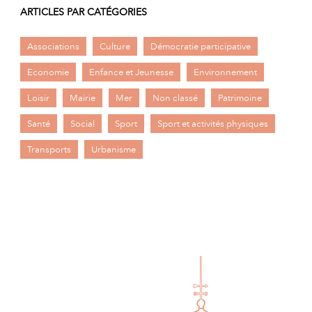
ARTICLES PAR CATÉGORIES
Associations
Culture
Démocratie participative
Economie
Enfance et Jeunesse
Environnement
Loisir
Mairie
Mer
Non classé
Patrimoine
Santé
Social
Sport
Sport et activités physiques
Transports
Urbanisme