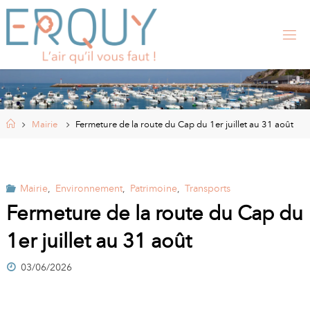
Skip
to
content
E
R
Q
U
Y
,
S
I
Home
Mairie
Fermeture de la route du Cap du 1er juillet au 31 août
T
E
O
F
F
I
Mairie
,
Environnement
,
Patrimoine
,
Transports
C
I
Fermeture de la route du Cap du
E
L
1er juillet au 31 août
D
E
L
A
03/06/2026
M