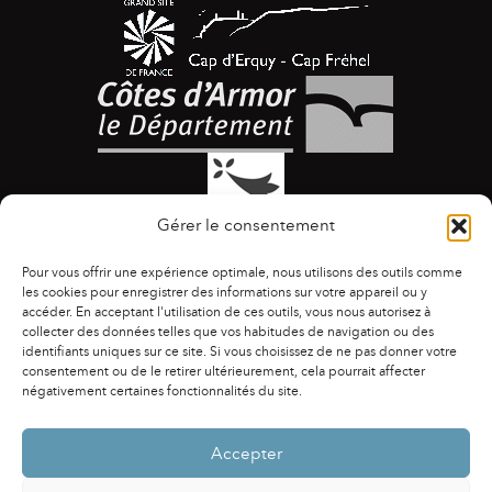
Gérer le consentement
Pour vous offrir une expérience optimale, nous utilisons des outils comme
les cookies pour enregistrer des informations sur votre appareil ou y
accéder. En acceptant l'utilisation de ces outils, vous nous autorisez à
collecter des données telles que vos habitudes de navigation ou des
identifiants uniques sur ce site. Si vous choisissez de ne pas donner votre
ACCESSIBILITÉ
|
AGENDA
|
ASSOCIATIONS
|
consentement ou de le retirer ultérieurement, cela pourrait affecter
CONTACTS
|
PUBLICATIONS
|
ESPACE PRESSE
|
négativement certaines fonctionnalités du site.
MENTIONS LÉGALES
|
POLITIQUE DE CONFIDENTIALITÉ
Accepter