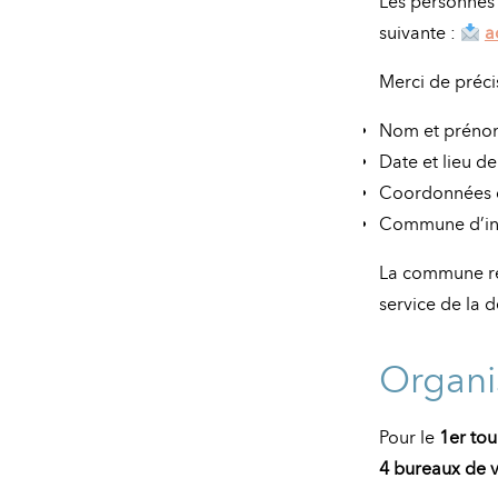
Les personnes 
suivante :
a
Merci de précis
Nom et préno
Date et lieu d
Coordonnées c
Commune d’ins
La commune rem
service de la 
Organi
Pour le
1er to
4 bureaux de 