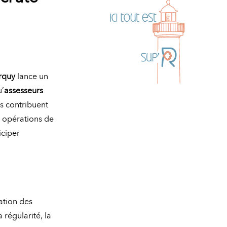
rquy
lance un
u’
assesseurs
.
ls contribuent
es opérations de
iciper
sation des
 régularité, la