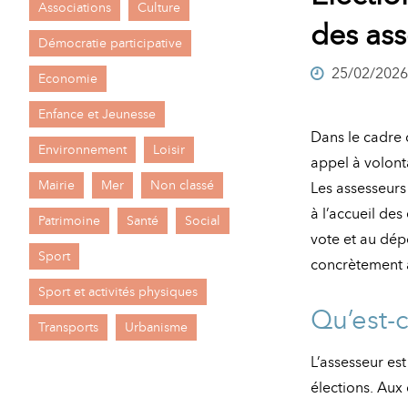
Associations
Culture
A
des as
M
Démocratie participative
25/02/2026
A
I
Economie
R
I
Enfance et Jeunesse
Dans le cadre
E
Environnement
Loisir
appel à volont
Mairie
Mer
Non classé
Les assesseurs 
à l’accueil des
Patrimoine
Santé
Social
vote et au dép
Sport
concrètement 
Sport et activités physiques
Qu’est-
Transports
Urbanisme
L’assesseur est
élections. Aux 