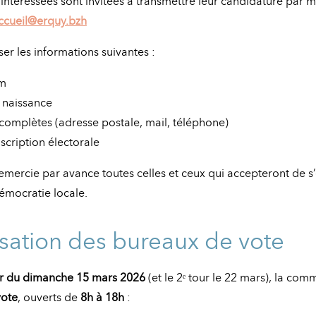
intéressées sont invitées à transmettre leur candidature par ma
ccueil@erquy.bzh
er les informations suivantes :
m
e naissance
omplètes (adresse postale, mail, téléphone)
cription électorale
ercie par avance toutes celles et ceux qui accepteront de s
démocratie locale.
sation des bureaux de vote
ur du dimanche 15 mars 2026
(et le 2ᵉ tour le 22 mars), la c
vote
, ouverts de
8h à 18h
: