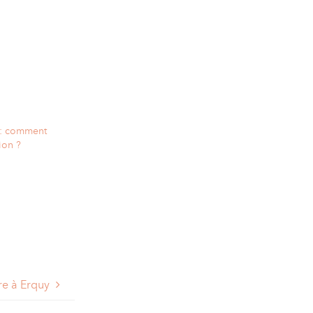
 : comment
ion ?
re à Erquy