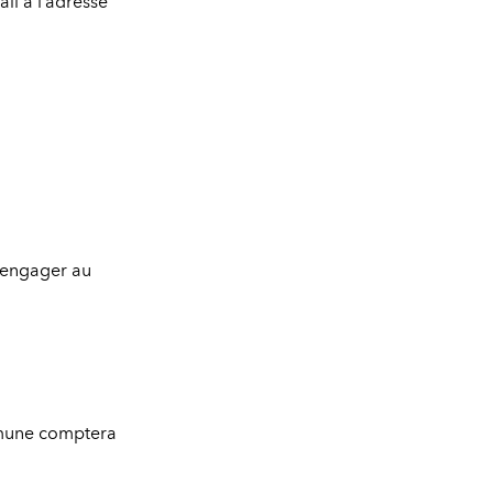
il à l’adresse
’engager au
ommune comptera