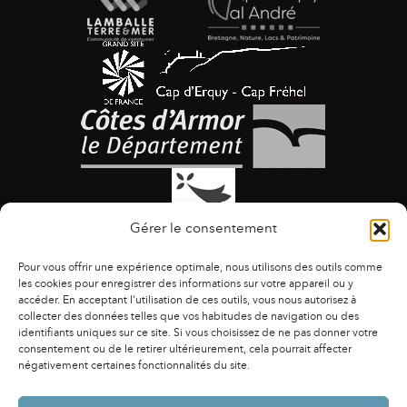
Gérer le consentement
Pour vous offrir une expérience optimale, nous utilisons des outils comme
les cookies pour enregistrer des informations sur votre appareil ou y
accéder. En acceptant l'utilisation de ces outils, vous nous autorisez à
collecter des données telles que vos habitudes de navigation ou des
identifiants uniques sur ce site. Si vous choisissez de ne pas donner votre
ACCESSIBILITÉ
|
AGENDA
|
ASSOCIATIONS
|
consentement ou de le retirer ultérieurement, cela pourrait affecter
CONTACTS
|
PUBLICATIONS
|
ESPACE PRESSE
|
négativement certaines fonctionnalités du site.
MENTIONS LÉGALES
|
POLITIQUE DE CONFIDENTIALITÉ