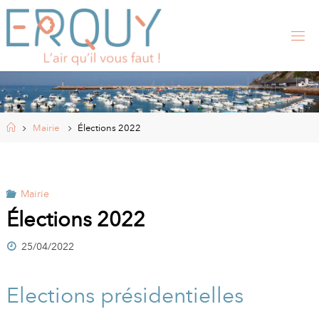
Skip
to
content
E
R
Q
U
Y
,
S
I
Home
Mairie
Élections 2022
T
E
O
F
F
I
Mairie
C
I
Élections 2022
E
L
25/04/2022
D
E
L
A
Elections présidentielles
M