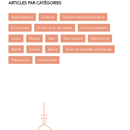
ARTICLES PAR CATÉGORIES
Associations
Culture
Démocratie participative
Economie
Enfance et Jeunesse
Environnement
Loisir
Mairie
Mer
Non classé
Patrimoine
Santé
Social
Sport
Sport et activités physiques
Transports
Urbanisme