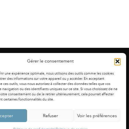
Gérer le consentement
frir une expérience optimale, nous utilisons des outils comme les cookies
trer des informations sur votre appareil ou y accéder. En acceptant
 de ces outils, vous nous autorisez à collecter des données telles que vos
 navigation ou des identifiants uniques sur ce site. Si vous choisissez de ne
otre consentement ou de le retirer ultérieurement, cela pourrait affecter
 certaines fonctionnalités du site.
NS LÉGALES
|
POLITIQUE DE CONFIDENTIALITÉ
cepter
Refuser
Voir les préférences
Powered by
Fluida
&
WordPress.