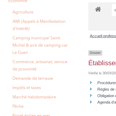
Economie
A
M
Agriculture
A
I
AMI (Appels à Manifestation
d’Intérêt)
R
I
Accueil profes
Camping municipal Saint-
E
Michel & aire de camping-car
Le Guen
Dossier
Établiss
Commerce, artisanat, service
de proximité
Vérifié le 30/03/20
Demande de terrasse
Procédures
Impôts et taxes
Règles de 
Obligation
Marché hebdomadaire
Agenda d'a
Pêche
Projet éolien en mer