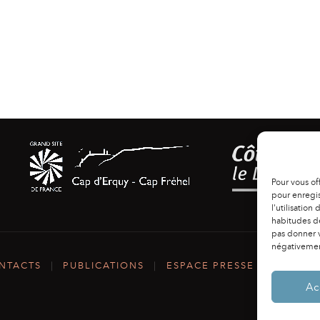
Pour vous of
pour enregis
l'utilisation
habitudes de
pas donner v
négativement
NTACTS
|
PUBLICATIONS
|
ESPACE PRESSE
|
MENTIO
Ac