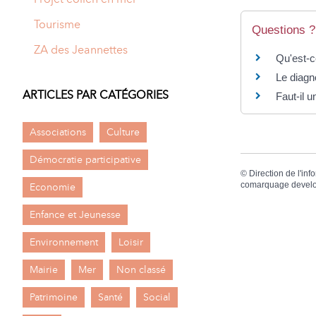
Tourisme
Questions ?
ZA des Jeannettes
Qu'est-c
Le diagn
ARTICLES PAR CATÉGORIES
Faut-il 
Associations
Culture
Démocratie participative
©
Direction de l'inf
comarquage devel
Economie
Enfance et Jeunesse
Environnement
Loisir
Mairie
Mer
Non classé
Patrimoine
Santé
Social