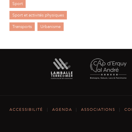
Sport
Sport et activités physiques
Transports
Urbanisme
ACCESSIBILITÉ
|
AGENDA
|
ASSOCIATIONS
|
CO