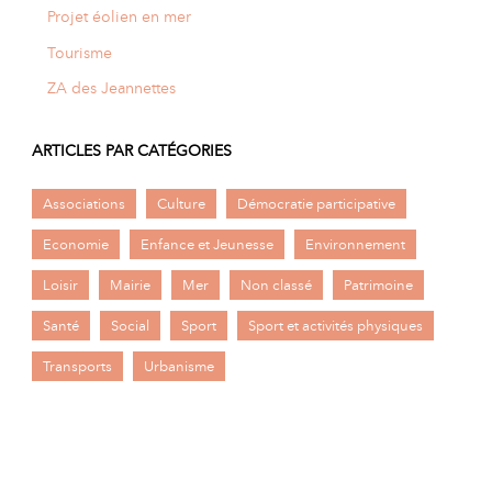
Projet éolien en mer
Tourisme
ZA des Jeannettes
ARTICLES PAR CATÉGORIES
Associations
Culture
Démocratie participative
Economie
Enfance et Jeunesse
Environnement
Loisir
Mairie
Mer
Non classé
Patrimoine
Santé
Social
Sport
Sport et activités physiques
Transports
Urbanisme