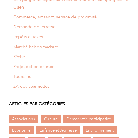
Guen
Commerce, artisanat, service de proximité
Demande de terrasse
Impôts et taxes
Marché hebdomadaire
Pêche
Projet éolien en mer
Tourisme
ZA des Jeannettes
ARTICLES PAR CATÉGORIES
Associations
Culture
Démocratie participative
Economie
Enfance et Jeunesse
Environnement