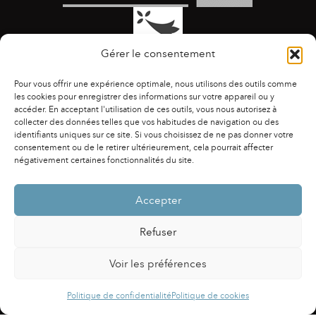
Gérer le consentement
Pour vous offrir une expérience optimale, nous utilisons des outils comme
les cookies pour enregistrer des informations sur votre appareil ou y
accéder. En acceptant l'utilisation de ces outils, vous nous autorisez à
collecter des données telles que vos habitudes de navigation ou des
identifiants uniques sur ce site. Si vous choisissez de ne pas donner votre
ACCESSIBILITÉ
|
AGENDA
|
ASSOCIATIONS
|
consentement ou de le retirer ultérieurement, cela pourrait affecter
CONTACTS
|
PUBLICATIONS
|
ESPACE PRESSE
|
négativement certaines fonctionnalités du site.
MENTIONS LÉGALES
|
POLITIQUE DE CONFIDENTIALITÉ
Accepter
Refuser
Voir les préférences
Powered by
Fluida
&
WordPress.
Politique de confidentialité
Politique de cookies