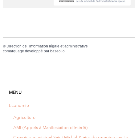
A
I
R
I
E
©
Direction de l'information légale et administrative
comarquage developpé par
baseo.io
MENU
Economie
Agriculture
AMI (Appels à Manifestation d’Intérêt)
Camping municipal Saint-Michel & aire de camping-car Le