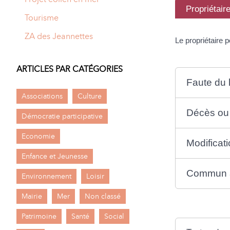
Propriétair
Tourisme
ZA des Jeannettes
Le propriétaire p
ARTICLES PAR CATÉGORIES
Faute du 
Associations
Culture
Décès ou d
Démocratie participative
Economie
Modificati
Enfance et Jeunesse
Commun ac
Environnement
Loisir
Mairie
Mer
Non classé
Patrimoine
Santé
Social