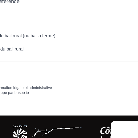
référence
e bail rural (ou bail à ferme)
u bail rural
ormation légale et administrative
oppé par
baseo.io