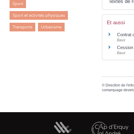
Textes de 
Sport
Sport et activités physiques
Et aussi
Transports
Urbanisme
Contrat d
Baux
Cession d
Baux
©
Direction de l'inf
comarquage devel