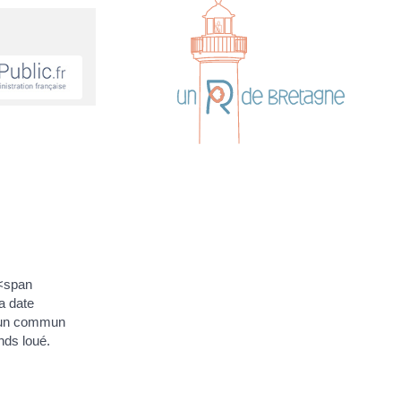
(<span
a date
d'un commun
nds loué.