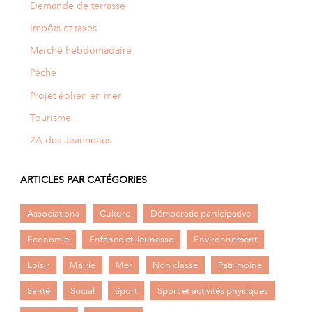
Demande de terrasse
Impôts et taxes
Marché hebdomadaire
Pêche
Projet éolien en mer
Tourisme
ZA des Jeannettes
ARTICLES PAR CATÉGORIES
Associations
Culture
Démocratie participative
Economie
Enfance et Jeunesse
Environnement
Loisir
Mairie
Mer
Non classé
Patrimoine
Santé
Social
Sport
Sport et activités physiques