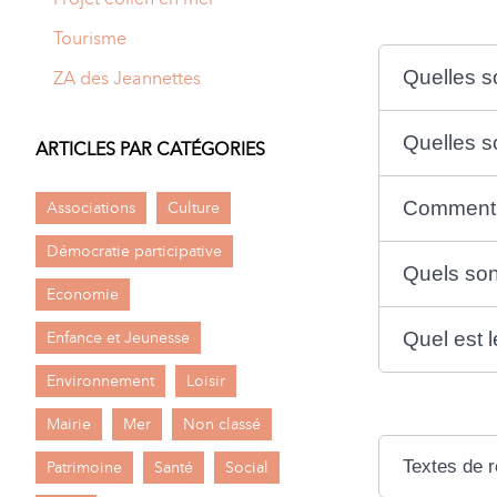
Tourisme
Quelles s
ZA des Jeannettes
Quelles s
ARTICLES PAR CATÉGORIES
Comment r
Associations
Culture
Démocratie participative
Quels son
Economie
Quel est l
Enfance et Jeunesse
Environnement
Loisir
Mairie
Mer
Non classé
Textes de 
Patrimoine
Santé
Social