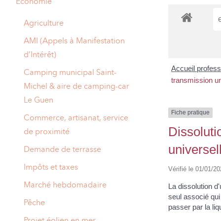
Economie
A
M
Agriculture
A
I
AMI (Appels à Manifestation
d’Intérêt)
R
I
Accueil profes
Camping municipal Saint-
E
transmission un
Michel & aire de camping-car
Le Guen
Fiche pratique
Commerce, artisanat, service
Dissoluti
de proximité
universel
Demande de terrasse
Impôts et taxes
Vérifié le 01/01/20
Marché hebdomadaire
La dissolution d
seul associé qui
Pêche
passer par la li
Projet éolien en mer