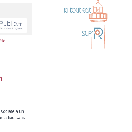
été :
n
 société a un
on a lieu sans