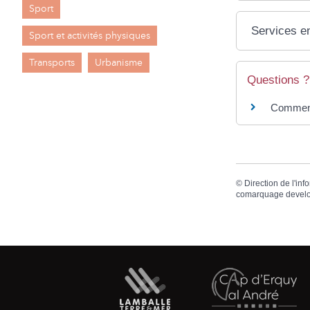
Sport
Services en
Sport et activités physiques
Transports
Urbanisme
Questions ?
Comment 
©
Direction de l'inf
comarquage devel