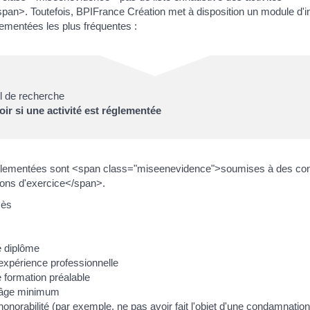
pan>. Toutefois, BPIFrance Création met à disposition un module d'i
glementées les plus fréquentes :
l de recherche
oir si une activité est réglementée
églementées sont <span class="miseenevidence">soumises à des con
ions d'exercice</span>.
cès
e diplôme
expérience professionnelle
 formation préalable
'âge minimum
honorabilité (par exemple, ne pas avoir fait l'objet d'une condamnati