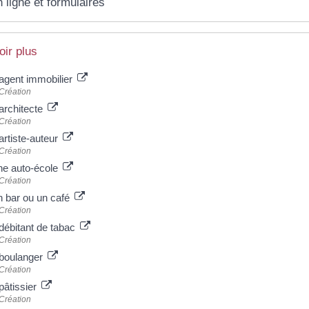
 ligne et formulaires
oir plus
agent immobilier
Création
architecte
Création
artiste-auteur
Création
ne auto-école
Création
n bar ou un café
Création
débitant de tabac
Création
 boulanger
Création
pâtissier
Création