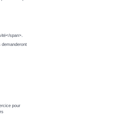
vité</span>.
us demanderont
ercice pour
rs