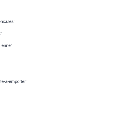
ehicules"
t"
cienne"
nte-a-emporter"