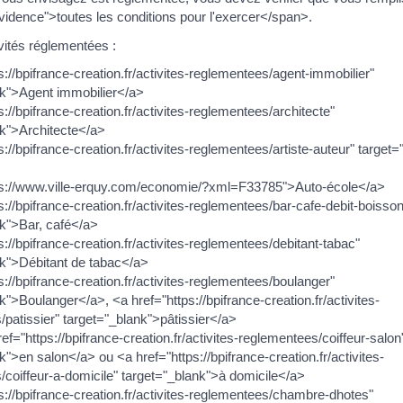
idence">toutes les conditions pour l'exercer</span>.
vités réglementées :
s://bpifrance-creation.fr/activites-reglementees/agent-immobilier"
nk">Agent immobilier</a>
s://bpifrance-creation.fr/activites-reglementees/architecte"
nk">Architecte</a>
s://bpifrance-creation.fr/activites-reglementees/artiste-auteur" target=
ps://www.ville-erquy.com/economie/?xml=F33785">Auto-école</a>
s://bpifrance-creation.fr/activites-reglementees/bar-cafe-debit-boisso
nk">Bar, café</a>
s://bpifrance-creation.fr/activites-reglementees/debitant-tabac"
nk">Débitant de tabac</a>
s://bpifrance-creation.fr/activites-reglementees/boulanger"
k">Boulanger</a>, <a href="https://bpifrance-creation.fr/activites-
patissier" target="_blank">pâtissier</a>
ref="https://bpifrance-creation.fr/activites-reglementees/coiffeur-salon
k">en salon</a> ou <a href="https://bpifrance-creation.fr/activites-
coiffeur-a-domicile" target="_blank">à domicile</a>
s://bpifrance-creation.fr/activites-reglementees/chambre-dhotes"