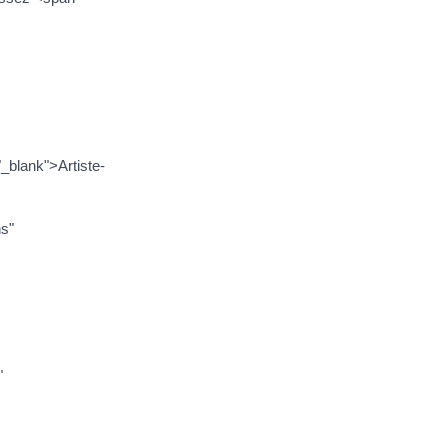
"_blank">Artiste-
ns"
"