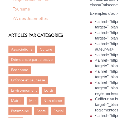
class="miseenev
Tourisme
Exemples d'acti
ZA des Jeannettes
<a href="http
target="_bla
<a href="http
ARTICLES PAR CATÉGORIES
target="_bla
<a href="http
Associations
Culture
auteur</a>
<a href="htt
Démocratie participative
<a href="http
target="_bla
Economie
<a href="http
target="_bla
Enfance et Jeunesse
<a href="http
target="_blan
Environnement
Loisir
reglementees/
Coiffeur <a h
Mairie
Mer
Non classé
target="_blan
reglementees/
Patrimoine
Santé
Social
<a href="http