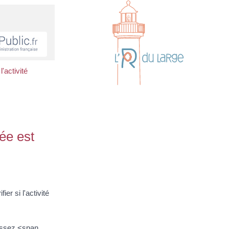
l'activité
gée est
er si l'activité
lissez <span