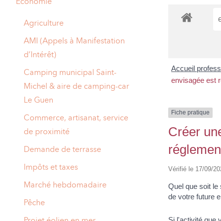
Economie
A
M
Agriculture
A
I
AMI (Appels à Manifestation
d’Intérêt)
R
I
Accueil profes
Camping municipal Saint-
E
envisagée est 
Michel & aire de camping-car
Le Guen
Fiche pratique
Commerce, artisanat, service
Créer une 
de proximité
réglemen
Demande de terrasse
Impôts et taxes
Vérifié le 17/09/20
Marché hebdomadaire
Quel que soit le 
de votre future
Pêche
Projet éolien en mer
Si l'activité qu