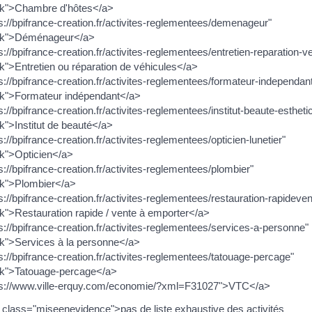
nk">Chambre d'hôtes</a>
s://bpifrance-creation.fr/activites-reglementees/demenageur"
ank">Déménageur</a>
s://bpifrance-creation.fr/activites-reglementees/entretien-reparation-v
k">Entretien ou réparation de véhicules</a>
s://bpifrance-creation.fr/activites-reglementees/formateur-independan
nk">Formateur indépendant</a>
s://bpifrance-creation.fr/activites-reglementees/institut-beaute-estheti
k">Institut de beauté</a>
://bpifrance-creation.fr/activites-reglementees/opticien-lunetier"
nk">Opticien</a>
s://bpifrance-creation.fr/activites-reglementees/plombier"
nk">Plombier</a>
s://bpifrance-creation.fr/activites-reglementees/restauration-rapideve
k">Restauration rapide / vente à emporter</a>
s://bpifrance-creation.fr/activites-reglementees/services-a-personne"
nk">Services à la personne</a>
s://bpifrance-creation.fr/activites-reglementees/tatouage-percage"
nk">Tatouage-percage</a>
ps://www.ville-erquy.com/economie/?xml=F31027">VTC</a>
n class="miseenevidence">pas de liste exhaustive des activités