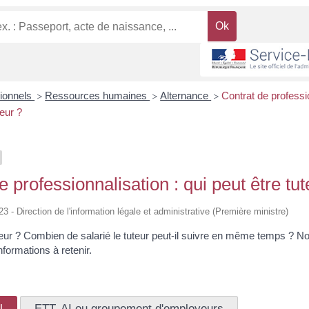
sionnels
Ressources humaines
Alternance
Contrat de professio
>
>
>
teur ?
e professionnalisation : qui peut être tut
23 - Direction de l'information légale et administrative (Première ministre)
teur ? Combien de salarié le tuteur peut-il suivre en même temps ? N
nformations à retenir.
l
ETT, AI ou groupement d'employeurs