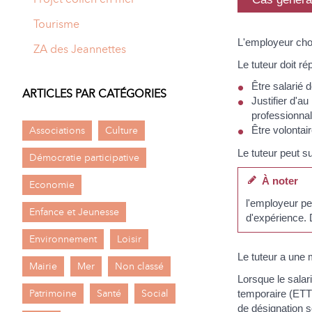
Tourisme
L'employeur chois
ZA des Jeannettes
Le tuteur doit r
Être salarié 
ARTICLES PAR CATÉGORIES
Justifier d'a
professionnal
Associations
Culture
Être volontai
Le tuteur peut s
Démocratie participative
À noter
Economie
l'employeur peu
Enfance et Jeunesse
d'expérience. 
Environnement
Loisir
Le tuteur a une 
Mairie
Mer
Non classé
Lorsque le salar
Patrimoine
Santé
Social
temporaire (ETT)
de désignation so