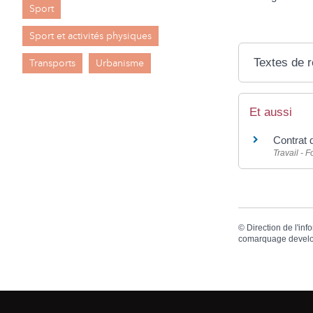
Sport
Sport et activités physiques
Textes de 
Transports
Urbanisme
Et aussi
Contrat 
Travail - 
©
Direction de l'inf
comarquage devel